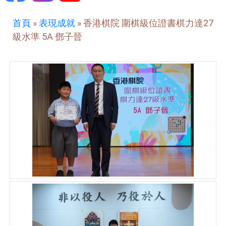
首頁
»
表現成就
»
香港棋院 圍棋級位證書棋力達27
級水準 5A 鄧子晉