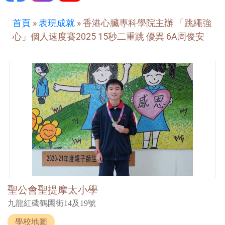
首頁
»
表現成就
»
香港心臟專科學院主辦 「跳繩強
心」個人速度賽2025 15秒二重跳 優異 6A周俊安
聖公會聖提摩太小學
九龍紅磡鶴園街14及19號
學校地圖