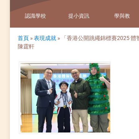
認識學校
提小資訊
學與教
首頁
»
表現成就
»
「香港公開跳繩錦標賽2025 體智盃
陳霆軒