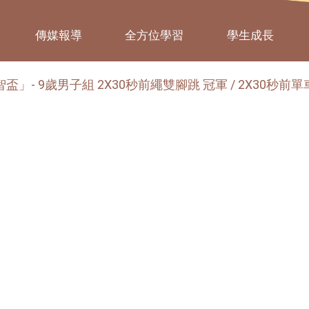
傳媒報導
全方位學習
學生成長
」- 9歲男子組 2X30秒前繩雙腳跳 冠軍 / 2X30秒前單車步