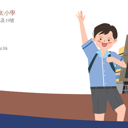
太小學
及19號
u.hk