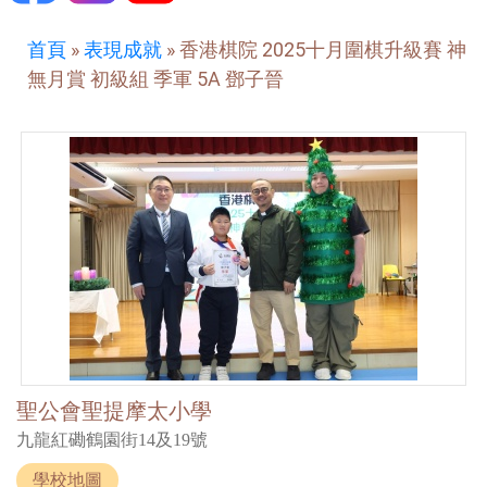
首頁
»
表現成就
»
香港棋院 2025十月圍棋升級賽 神
無月賞 初級組 季軍 5A 鄧子晉
聖公會聖提摩太小學
九龍紅磡鶴園街14及19號
學校地圖