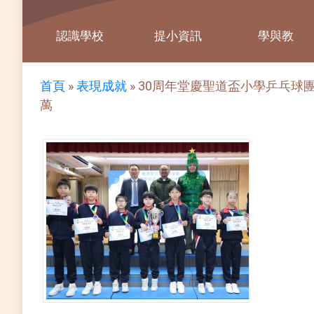
認識學校
提小資訊
學與教
首頁
»
表現成就
»
30周年堂慶聖道盃小學乒乓球團體邀
萬