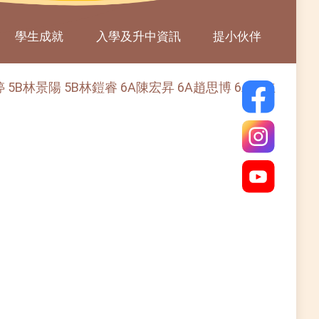
學生成就
入學及升中資訊
提小伙伴
5B林景陽 5B林鎧睿 6A陳宏昇 6A趙思博 6A黃立