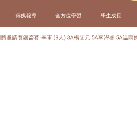
傳媒報導
全方位學習
學生成長
請賽銀盃賽-季軍 (8人) 3A楊艾元 5A李瀅睿 5A温雨婷 