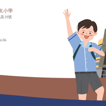
太小學
及19號
u.hk