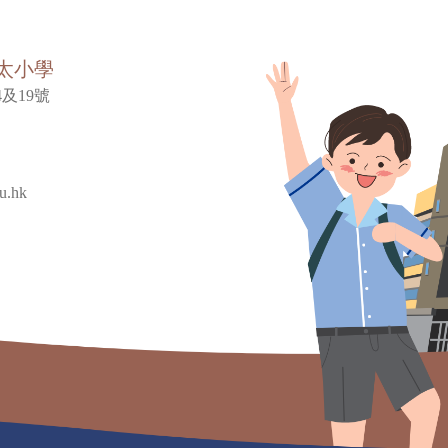
太小學
及19號
u.hk