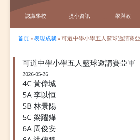
認識學校
提小資訊
學與教
首頁
»
表現成就
»
可道中學小學五人籃球邀請賽
可道中學小學五人籃球邀請賽亞軍
2026-05-26
4C 黃偉城
5A 李以恒
5B 林景陽
5C 梁躍鏵
6A 周俊安
6A 洪傳聰