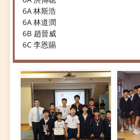
6A 林斯浩
6A 林道潤
6B 趙晉威
6C 李恩賜