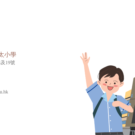
太小學
及19號
u.hk