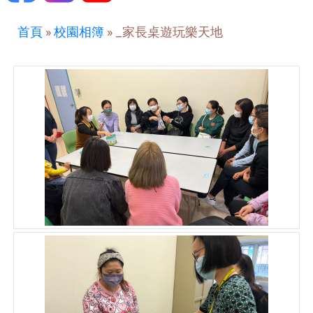
首頁
»
校園相簿
»
_家長桌遊玩樂天地