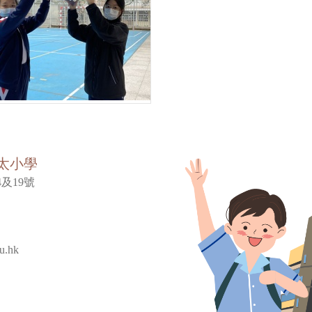
太小學
及19號
u.hk