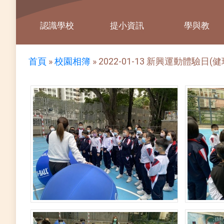
認識學校
提小資訊
學與教
首頁
»
校園相簿
»
2022-01-13 新興運動體驗日(健