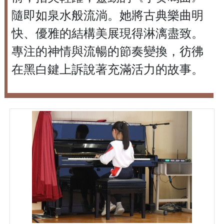
隨即如泉水般流淌。她將古典樂曲明
快、優雅的結構美展現得淋漓盡致。
專注的神情與流暢的節奏變換，彷彿
在黑白鍵上訴說著充滿活力的故事。