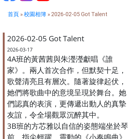
首頁
»
校園相簿
»
2026-02-05 Got Talent
2026-02-05 Got Talent
2026-03-17
4A班的黃茜茜與朱瀅瀅獻唱《誰
家》。兩人首次合作，但默契十足，
歌聲清亮且有層次。隨著旋律起伏，
她們將歌曲中的意境呈現於舞台。她
們認真的表演，更傳遞出動人的真摯
友誼，令全場觀眾沉醉其中。
3B班的方芯雅以自信的姿態端坐於琴
前，指尖輕躍，靈動的《小奏鳴曲》