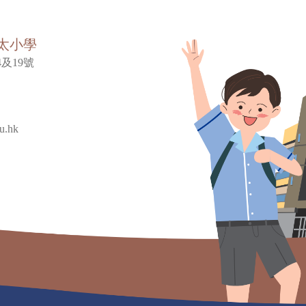
太小學
及19號
u.hk