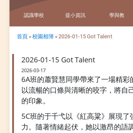
認識學校
提小資訊
學與教
首頁
»
校園相簿
»
2026-01-15 Got Talent
2026-01-15 Got Talent
2026-03-17
6A班的蕭賢慧同學帶來了一場精
以流暢的口條與清晰的咬字，將自
的印象。
5C班的于千弋以《紅高粱》展現
力。隨著情緒起伏，她以激昂的語