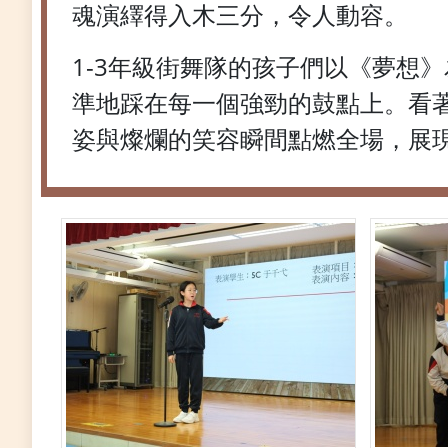
魂演繹得入木三分，令人動容。
1-3年級街舞隊的孩子們以《夢想
準地踩在每一個強勁的鼓點上。看
姿與燦爛的笑容瞬間點燃全場，展