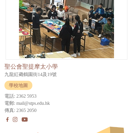
聖公會聖提摩太小學
九龍紅磡鶴園街14及19號
學校地圖
電話: 2362 5953
電郵: mail@stps.edu.hk
傳真: 2365 2050