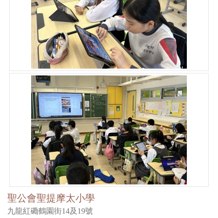
聖公會聖提摩太小學
九龍紅磡鶴園街14及19號