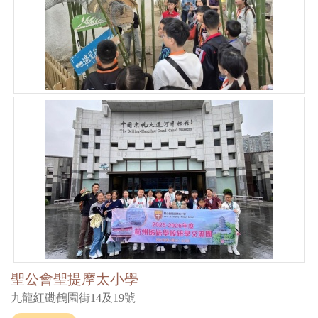
聖公會聖提摩太小學
九龍紅磡鶴園街14及19號