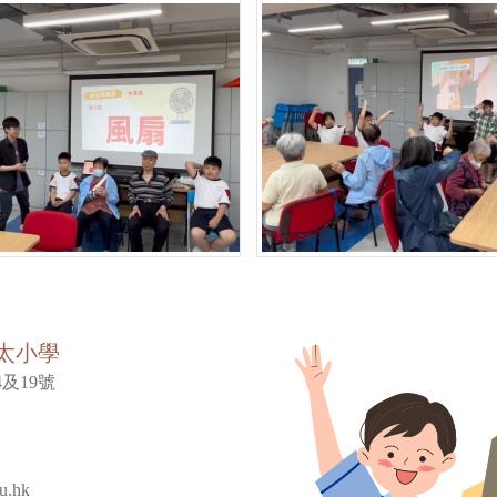
太小學
及19號
u.hk