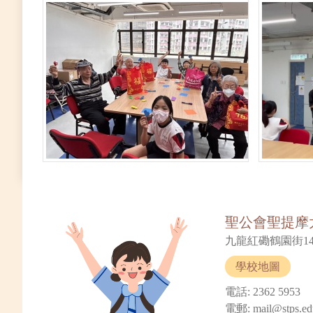
聖公會聖提摩
九龍紅磡鶴園街14
學校地圖
電話: 2362 5953
電郵: mail@stps.ed