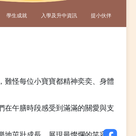
學生成就
入學及升中資訊
提小伙伴
，難怪每位小寶寶都精神奕奕、身體
們在午膳時段感受到滿滿的關愛與支
樂地茁壯成長，展現最燦爛的笑容！