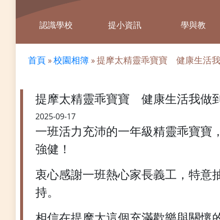
認識學校
提小資訊
學與教
首頁
»
校園相簿
»
提摩太精靈乖寶寶 健康生活
提摩太精靈乖寶寶 健康生活我做
2025-09-17
一班活力充沛的一年級精靈乖寶寶
強健！
衷心感謝一班熱心家長義工，特意
持。
相信在提摩太這個充滿歡樂與關懷