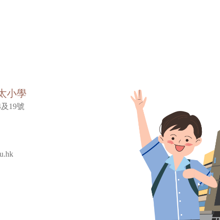
太小學
及19號
u.hk