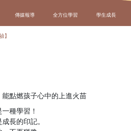
傳媒報導
全方位學習
學生成長
體驗】
】
！
，能點燃孩子心中的上進火苗
是一種學習！
是成長的印記。