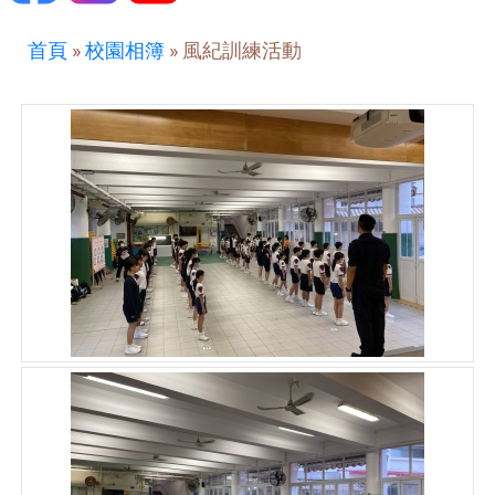
首頁
»
校園相簿
»
風紀訓練活動