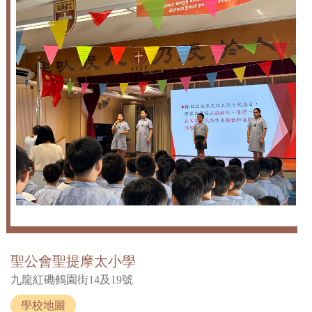
聖公會聖提摩太小學
九龍紅磡鶴園街14及19號
學校地圖