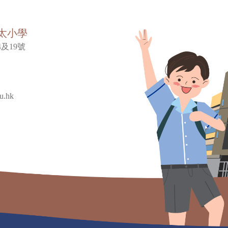
太小學
及19號
u.hk