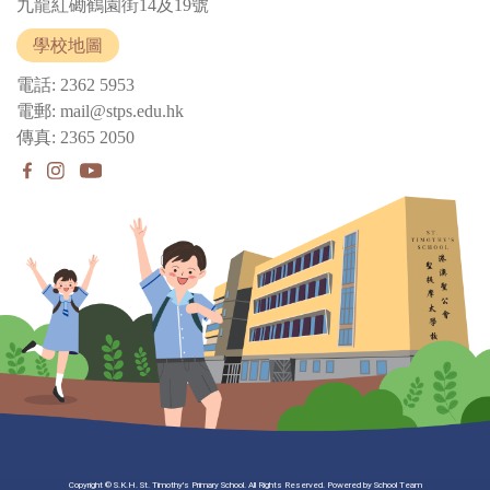
九龍紅磡鶴園街14及19號
學校地圖
電話: 2362 5953
電郵: mail@stps.edu.hk
傳真: 2365 2050
Copyright © S.K.H. St. Timothy's Primary School. All Rights Reserved. Powered by School Team