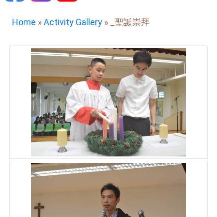
Home
»
Activity Gallery
»
_聖誕崇拜