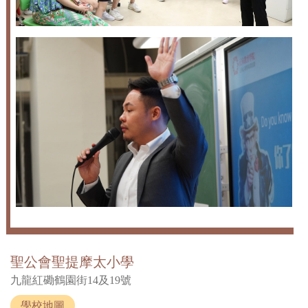
聖公會聖提摩太小學
九龍紅磡鶴園街14及19號
學校地圖