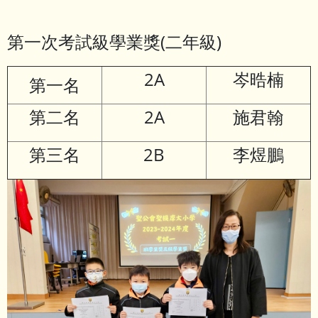
第一次考試級學業獎(二年級)
2A
岑晧楠
第一名
第二名
2A
施君翰
第三名
2B
李煜鵬