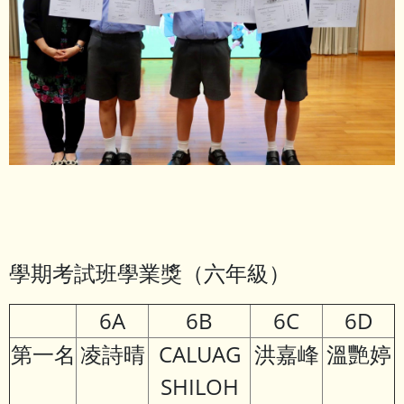
學期考試班學業獎（六年級）
6A
6B
6C
6D
第一名
凌詩晴
CALUAG
洪嘉峰
溫艷婷
SHILOH