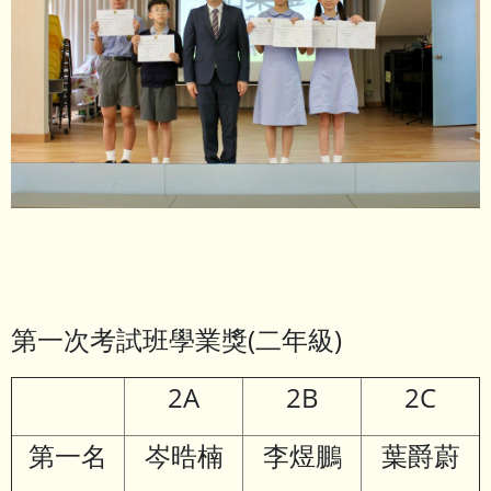
第一次考試班學業獎(二年級)
2A
2B
2C
第一名
岑晧楠
李煜鵬
葉爵蔚