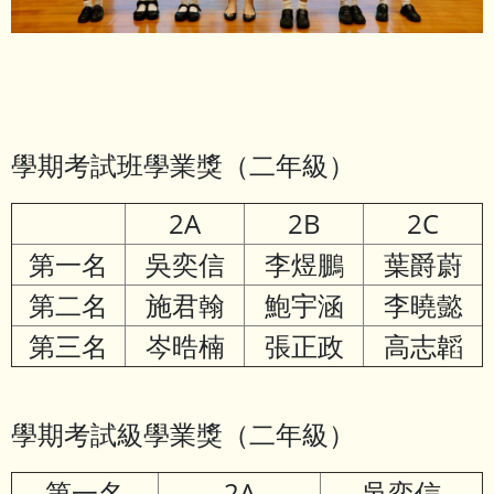
學期考試班學業獎（二年級）
2A
2B
2C
第一名
吳奕信
李煜鵬
葉爵蔚
第二名
施君翰
鮑宇涵
李曉懿
第三名
岑晧楠
張正政
高志韜
學期考試級學業獎（二年級）
第一名
2A
吳奕信