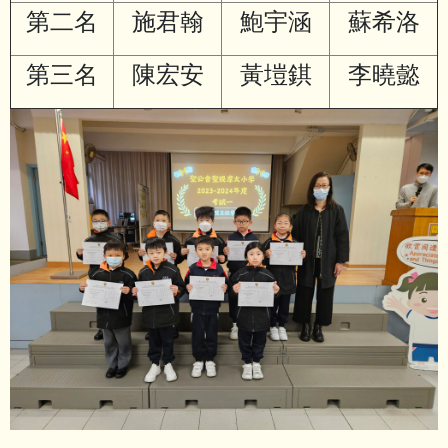
第二名
施君翰
鮑宇涵
蘇希洛
第三名
陳宏安
黃塏錤
李曉懿