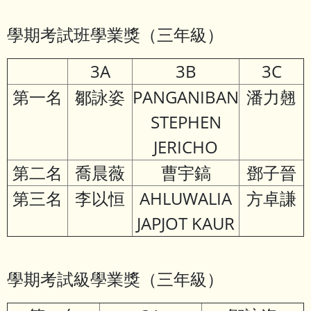
學期考試班學業獎（三年級）
3A
3B
3C
第一名
鄒詠姿
PANGANIBAN
潘力翹
STEPHEN
JERICHO
第二名
喬晨薇
曹宇鎬
鄧子晉
第三名
李以恒
AHLUWALIA
方卓謙
JAPJOT KAUR
學期考試級學業獎（三年級）