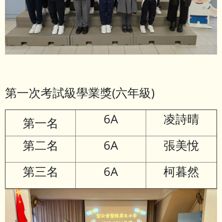
第一次考試級學業獎(六年級)
6A
凌詩晴
第一名
第二名
6A
張美悅
第三名
6A
柯暮然