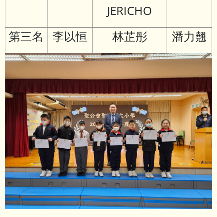
JERICHO
第三名
李以恒
林芷彤
潘力翹