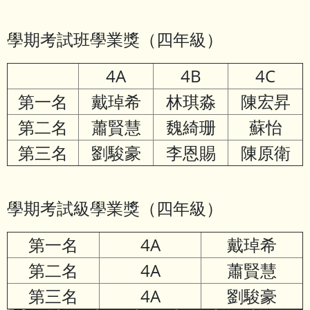
學期考試班學業獎（四年級）
4A
4B
4C
第一名
戴琸希
林琪淼
陳宏昇
第二名
蕭賢慧
魏綺珊
蘇怡
第三名
劉駿豪
李恩賜
陳原衛
學期考試級學業獎（四年級）
第一名
4A
戴琸希
第二名
4A
蕭賢慧
第三名
4A
劉駿豪