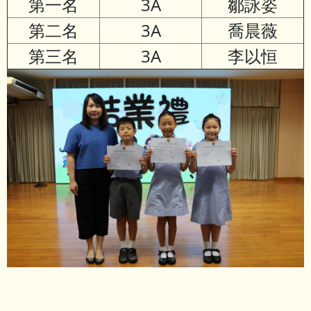
第一名
3A
鄒詠姿
第二名
3A
喬晨薇
第三名
3A
李以恒