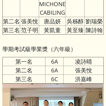
MICHONE
CABILING
第二名
張美悅
唐品妍
吳秭醇
劉瑞榮
第三名
范子明
黃凱童
黃至臻
陳詩翰
學期考試級學業獎（六年級）
第一名
6A
凌詩晴
第二名
6A
張美悅
第三名
6C
洪嘉峰