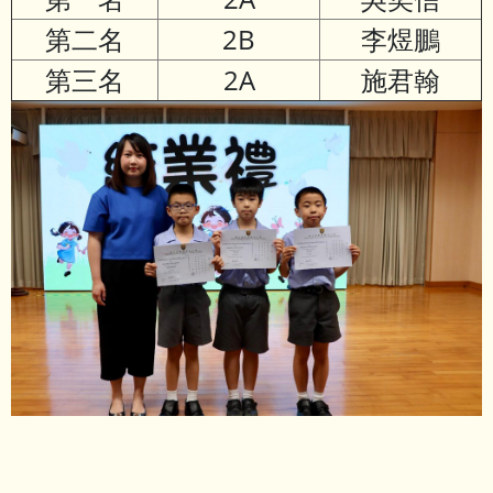
第二名
2B
李煜鵬
第三名
2A
施君翰