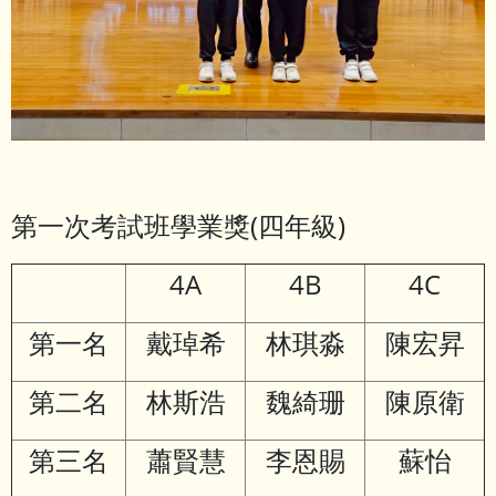
第一次考試班學業獎(四年級)
4A
4B
4C
第一名
戴琸希
林琪淼
陳宏昇
第二名
林斯浩
魏綺珊
陳原衛
第三名
蕭賢慧
李恩賜
蘇怡