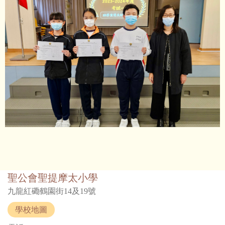
聖公會聖提摩太小學
九龍紅磡鶴園街14及19號
學校地圖