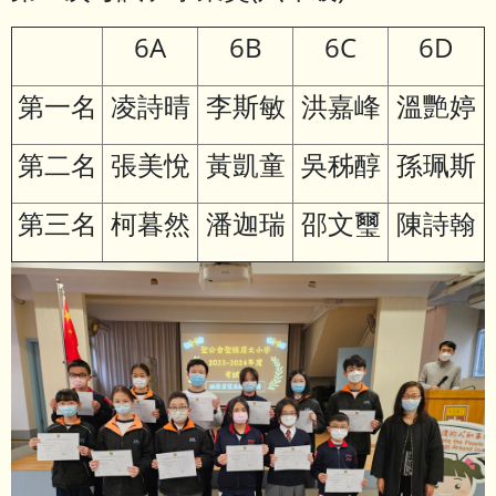
6A
6B
6C
6D
第一名
凌詩晴
李斯敏
洪嘉峰
溫艷婷
第二名
張美悅
黃凱童
吳秭醇
孫珮斯
第三名
柯暮然
潘迦瑞
邵文璽
陳詩翰