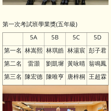
第一次考試班學業獎(五年級)
5A
5B
5C
5D
第一名
林嵩熙
林琪皓
林湯宸
彭子君
第二名
雷灝
劉凱墀
黃咏晴
翁鳴鳳
第三名
陳宏德
陳唯亨
唐梓桐
王超霖