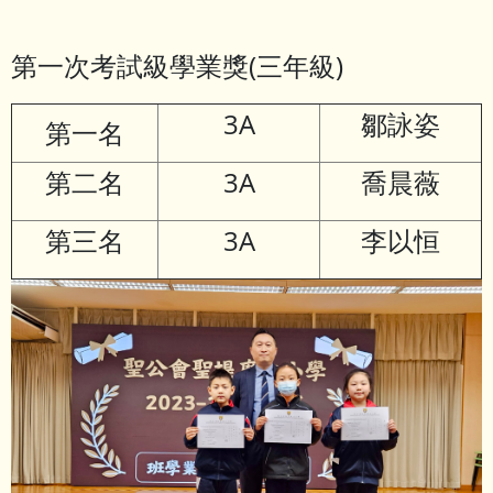
第一次考試級學業獎(三年級)
3A
鄒詠姿
第一名
第二名
3A
喬晨薇
第三名
3A
李以恒