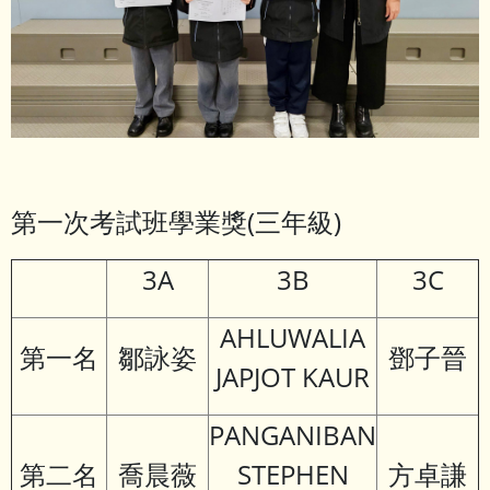
第一次考試班學業獎(三年級)
3A
3B
3C
AHLUWALIA
第一名
鄒詠姿
鄧子晉
JAPJOT KAUR
PANGANIBAN
第二名
喬晨薇
STEPHEN
方卓謙