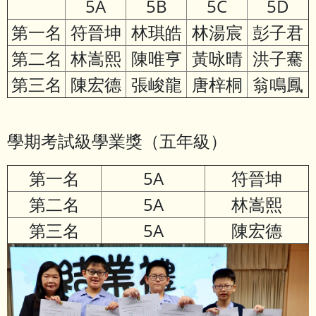
5A
5B
5C
5D
第一名
符晉坤
林琪皓
林湯宸
彭子君
第二名
林嵩熙
陳唯亨
黃咏晴
洪子騫
第三名
陳宏德
張峻龍
唐梓桐
翁鳴鳳
學期考試級學業獎（五年級）
第一名
5A
符晉坤
第二名
5A
林嵩熙
第三名
5A
陳宏德