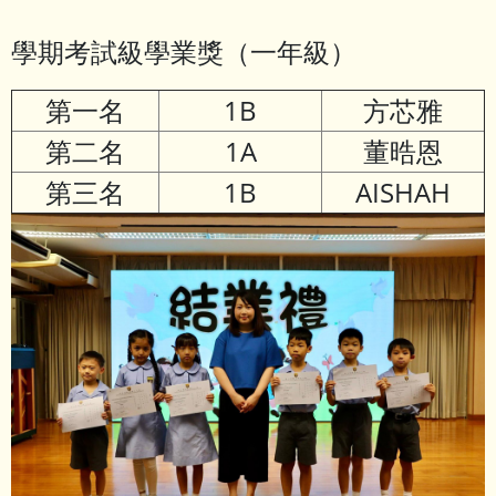
學期考試級學業獎（一年級）
第一名
1B
方芯雅
第二名
1A
董晧恩
第三名
1B
AISHAH