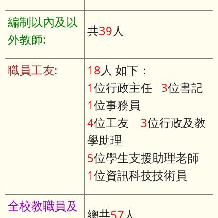
編制以內及以
共
39
人
外教師:
職員工友:
18
人 如下：
1
位行政主任
3
位書記
1
位事務員
4
位工友
3
位行政及教
學助理
5
位學生支援助理老師
1
位資訊科技技術員
全校教職員及
總共
57
人