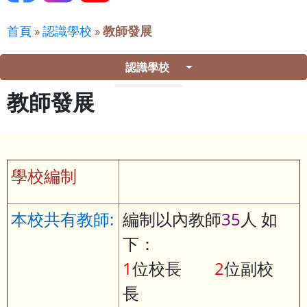
首頁
»
認識學校
»
教師發展
認識學校
教師發展
學校編制
本校共有教師:
編制以內教師
35
人 如
下：
1
位校長
2
位副校
長