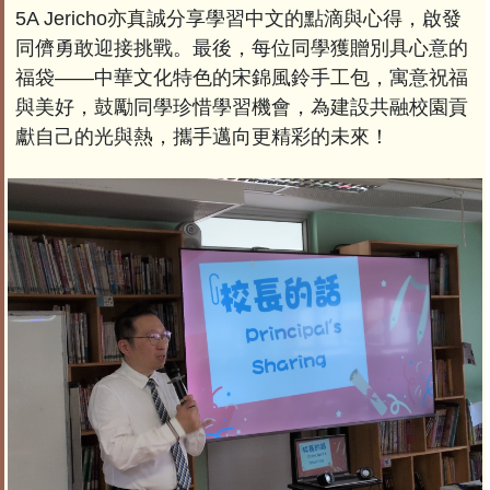
5A Jericho亦真誠分享學習中文的點滴與心得，啟發
同儕勇敢迎接挑戰。最後，每位同學獲贈別具心意的
福袋——中華文化特色的宋錦風鈴手工包，寓意祝福
與美好，鼓勵同學珍惜學習機會，為建設共融校園貢
獻自己的光與熱，攜手邁向更精彩的未來！