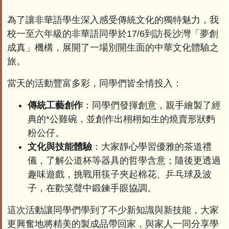
為了讓非華語學生深入感受傳統文化的獨特魅力，我
校一至六年級的非華語同學於17/6到訪長沙灣「夢創
成真」機構，展開了一場別開生面的中華文化體驗之
旅。
當天的活動豐富多彩，同學們皆全情投入：
傳統工藝創作
：同學們發揮創意，親手繪製了經
典的*公雞碗，並創作出栩栩如生的燒賣形狀麪
粉公仔。
文化與技能體驗
：大家靜心學習優雅的茶道禮
儀，了解公道杯等器具的哲學含意；隨後更透過
趣味遊戲，挑戰用筷子夾起棉花、乒乓球及波
子，在歡笑聲中鍛鍊手眼協調。
這次活動讓同學們學到了不少新知識與新技能，大家
更興奮地將精美的製成品帶回家，與家人一同分享學