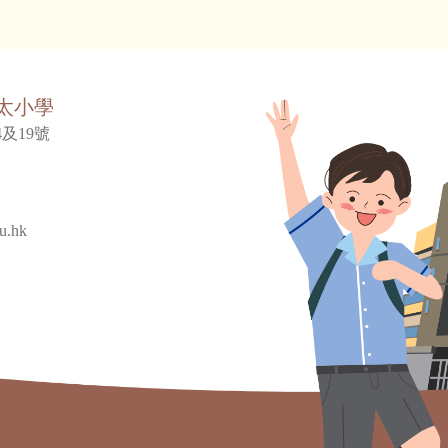
太小學
及19號
u.hk