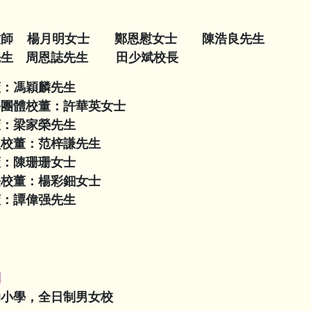
牧師
楊月明女士 鄭恩慰女士 陳浩良先生
先生 周恩誌先生
田少斌校長
董：
馮穎麟先生
學團體校董：許華英女士
董：梁家榮先生
員校董：范梓謙先生
董：陳珊珊女士
長校董：楊彩鈿女士
董：譚偉强先生
別
助小學，全日制男女校