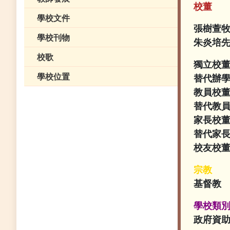
校董
學校文件
張樹萱
學校刊物
朱炎培
校歌
獨立校
學校位置
替代辦
教員校
替代教
家長校
替代家
校友校
宗教
基督教
學校類
政府資