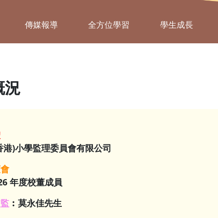
傳媒報導
全方位學習
學生成長
概況
體
香港)小學監理委員會有限公司
董會
26
年度校董成員
校監
︰
莫永佳先生