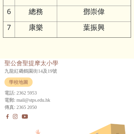
6
總務
鄧崇偉
7
康樂
葉振興
聖公會聖提摩太小學
九龍紅磡鶴園街14及19號
學校地圖
電話: 2362 5953
電郵: mail@stps.edu.hk
傳真: 2365 2050