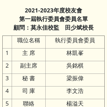
2021-2023年度校友會
第一屆執行委員會委員名單
顧問：莫永佳校監 田少斌校長
職位名稱
執行委員會委員
1
主 席
林凱峯
2
副主席
吳銘棋
3
秘 書
梁振偉
4
司 庫
李文浩
5
聯絡
楊溢天