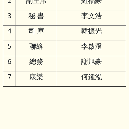
2
副主席
羅福豪
3
秘 書
李文浩
4
司 庫
韓振光
5
聯絡
李啟澄
6
總務
謝旭豪
7
康樂
何鍾泓