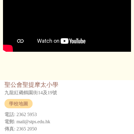
聖公會聖提摩太小學
九龍紅磡鶴園街14及19號
學校地圖
電話: 2362 5953
電郵: mail@stps.edu.hk
傳真: 2365 2050