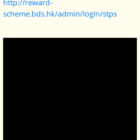
http://reward-
scheme.bds.hk/admin/login/stps