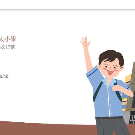
太小學
及19號
u.hk