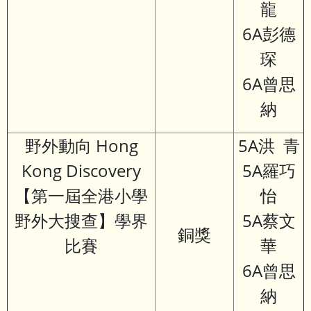
龍
6A彭德
琛
6A曾思
納
野外動向 Hong
5A洪 青
Kong Discovery
5A羅巧
【第一屆全港小學
怡
野外大搜查】學界
5A蔡文
銅獎
比賽
華
6A曾思
納