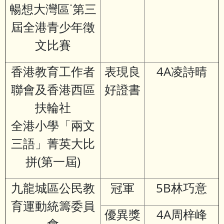
暢想大灣區˙第三
屆全港青少年徵
文比賽
香港教育工作者
表現良
4A凌詩晴
聯會及香港西區
好證書
扶輪社
全港小學「兩文
三語」菁英大比
拼(第一屆)
九龍城區公民教
冠軍
5B林巧意
育運動統籌委員
優異獎
4A周梓峰
會