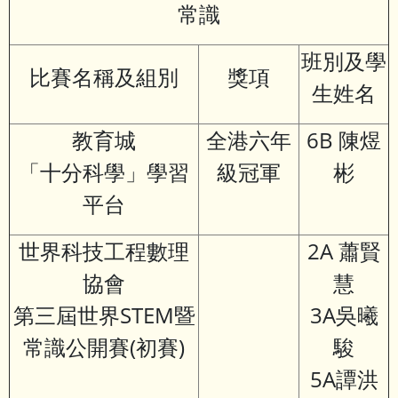
常識
班別及學
比賽名稱及組別
獎項
生姓名
教育城
全港六年
6B 陳煜
「十分科學」學習
級冠軍
彬
平台
世界科技工程數理
2A 蕭賢
協會
慧
第三屆世界STEM暨
3A吳曦
常識公開賽(初賽)
駿
5A譚洪