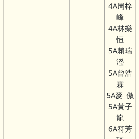
4A周梓
峰
4A林樂
恒
5A賴瑞
瀅
5A曾浩
霖
5A麥 傲
5A黃子
龍
6A符芳