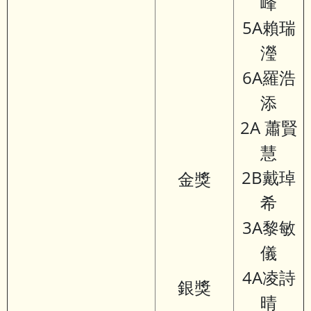
峰
5A賴瑞
瀅
6A羅浩
添
2A 蕭賢
慧
2B戴琸
金獎
希
3A黎敏
儀
4A凌詩
銀獎
晴