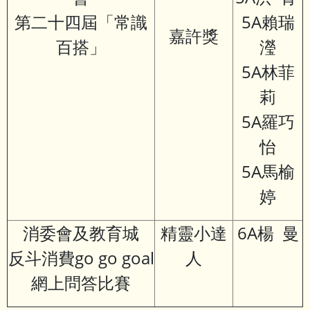
第二十四屆「常識
5A賴瑞
嘉許獎
百搭」
瀅
5A林菲
莉
5A羅巧
怡
5A馬榆
婷
消委會及教育城
精靈小達
6A楊 曼
反斗消費go go goal
人
網上問答比賽