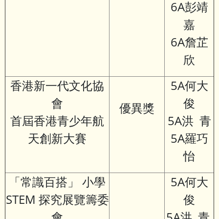
6A彭靖
嘉
6A詹芷
欣
香港新一代文化協
5A何大
會
俊
優異獎
首屆香港青少年航
5A洪 青
天創新大賽
5A羅巧
怡
「常識百搭」 小學
5A何大
STEM 探究展覽籌委
俊
會
5A洪 青