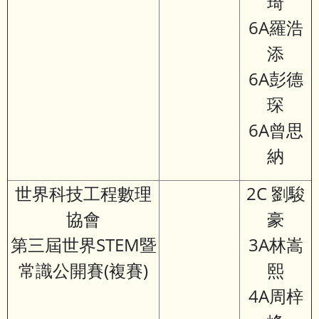
琦
6A羅浩
添
6A彭德
琛
6A曾思
納
世界科技工程數理
2C 劉駿
協會
豪
第三屆世界STEM暨
3A林嵩
常識公開賽(複賽)
熙
4A周梓