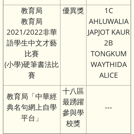
教育局
優異獎
1C
教育局
AHLUWALIA
2021/2022非華
JAPJOT KAUR
語學生中文才藝
2B
比賽
TONGKUM
(小學)硬筆書法比
WAYTHIDA
賽
ALICE
十八區
教育局「中華經
最踴躍
典名句網上自學
---
參與學
平台」
校獎