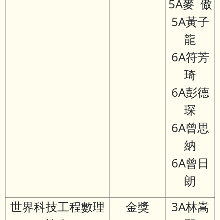
5A麥 傲
5A黃子
龍
6A符芳
琦
6A彭德
琛
6A曾思
納
6A曾日
朗
世界科技工程數理
金獎
3A林嵩