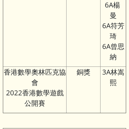
6A楊
曼
6A符芳
琦
6A曾思
納
香港數學奧林匹克協
銅獎
3A林嵩
會
熙
2022香港數學遊戲
公開賽