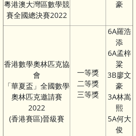
粵港澳大灣區數學競
豪
賽全國總決賽2022
6A羅浩
添
6A孟梓
香港數學奧林匹克協
粱
一等獎
會
3B廖文
二等獎
「華夏盃」全國數學
豪
三等獎
奧林匹克邀請賽
3A林嵩
2022
熙
(香港賽區)晉級賽
5A何大
俊