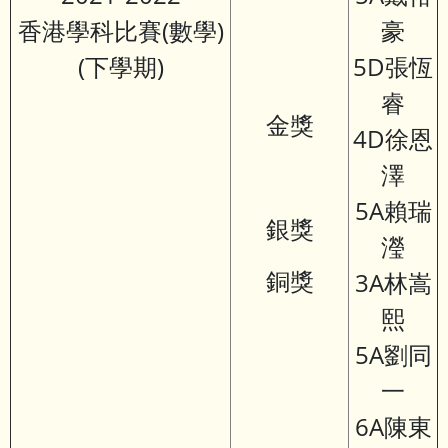
香港學科比賽(數學)
豪
(下學期)
5D張恆
睿
金獎
4D徐恩
澤
5A賴瑞
銀獎
瀅
銅獎
3A林嵩
熙
5A劉同
一
6A陳東