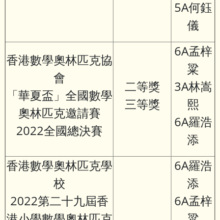
5A何鈺
儀
6A孟梓
香港數學奧林匹克協
粱
會
二等獎
3A林嵩
「華夏盃」全國數學
三等獎
熙
奧林匹克邀請賽
6A羅浩
2022全國總決賽
添
香港數學奧林匹克學
6A羅浩
校
添
2022第二十九屆香
6A孟梓
港小學數學奧林匹克
粱