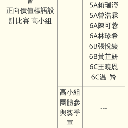
5A賴瑞瀅
正向價值標語設
5A曾浩霖
計比賽 高小組
6A陳可蓉
6A林珍希
6B張悅綾
6B黃芷妍
6C王曉恩
6C温 羚
高小組
團體參
---
與獎季
軍