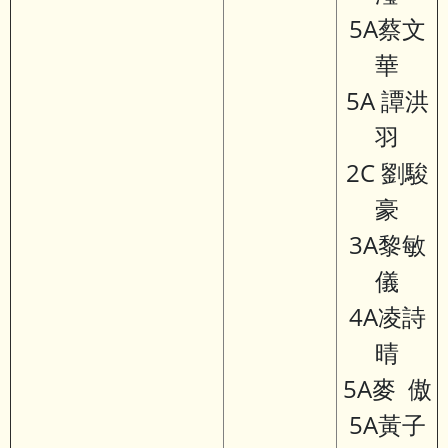
5A蔡文
華
5A 譚洪
羽
2C 劉駿
豪
3A黎敏
儀
4A凌詩
晴
5A麥 傲
5A黃子