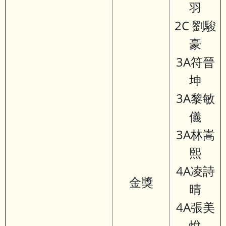
羽
2C 劉駿
豪
3A符晉
坤
3A黎敏
儀
3A林嵩
熙
4A凌詩
金獎
晴
4A張美
悅