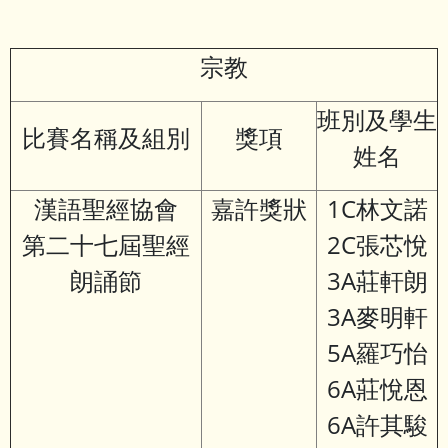
宗教
班別及學生
比賽名稱及組別
獎項
姓名
漢語聖經協會
嘉許獎狀
1C林文諾
第二十七屆聖經
2C張芯悅
朗誦節
3A莊軒朗
3A麥明軒
5A羅巧怡
6A莊悅恩
6A許其駿