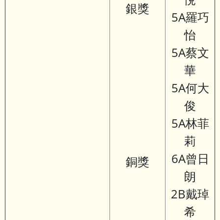
銀獎
5A羅巧
怡
5A蔡文
華
5A何大
俊
5A林菲
莉
6A曾日
銅獎
朗
2B戴琸
希