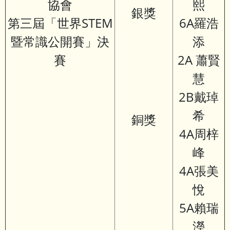
協會
熙
銀獎
第三屆「世界STEM
6A羅浩
暨常識公開賽」決
添
賽
2A 蕭賢
慧
2B戴琸
希
銅獎
4A周梓
峰
4A張美
悅
5A賴瑞
瀅