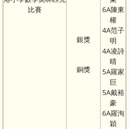
比賽
6A陳東
權
4A范子
銀獎
明
4A凌詩
晴
銅獎
5A羅家
巨
5A戴裕
豪
6A羅洵
穎