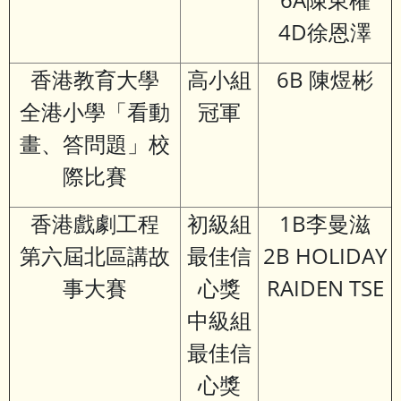
4D徐恩澤
香港教育大學
高小組
6B 陳煜彬
全港小學「看動
冠軍
畫、答問題」校
際比賽
香港戲劇工程
初級組
1B李曼滋
第六屆北區講故
最佳信
2B HOLIDAY
事大賽
心獎
RAIDEN TSE
中級組
最佳信
心獎