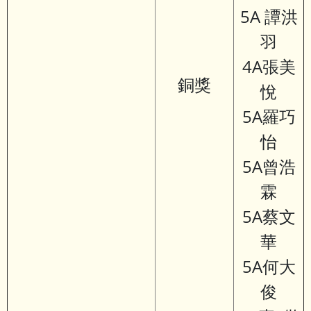
5A 譚洪
羽
4A張美
銅獎
悅
5A羅巧
怡
5A曾浩
霖
5A蔡文
華
5A何大
俊