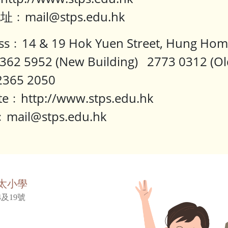
﹕mail@stps.edu.hk
ss﹕14 & 19 Hok Yuen Street, Hung Hom
362 5952 (New Building) 2773 0312 (Old
365 2050
te﹕http://www.stps.edu.hk
﹕mail@stps.edu.hk
太小學
及19號