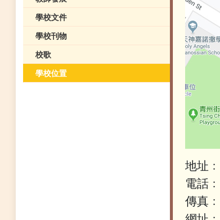
學校文件
學校刊物
校歌
學校位置
地址﹕
電話﹕2
傳真﹕2
網址﹕ht