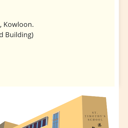
, Kowloon.
 Building)