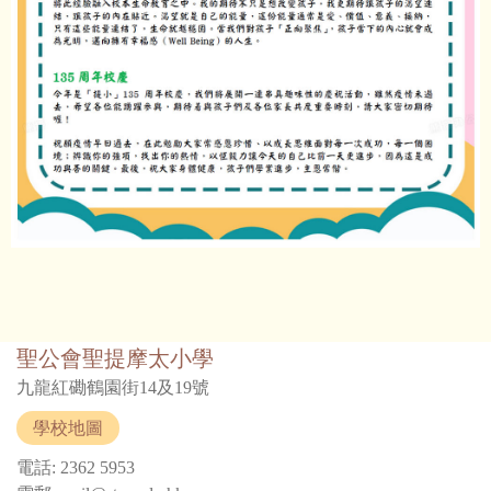
聖公會聖提摩太小學
九龍紅磡鶴園街14及19號
學校地圖
電話: 2362 5953