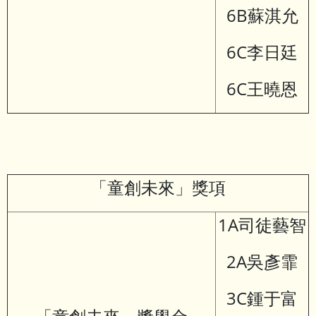
6B蘇淇允
6C李日廷
6C王曉恩
「童創未來」獎項
1A司徒藝智
2A吳彥霏
3C鍾于富