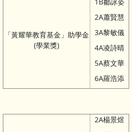
1B鄒詠姿
2A蕭賢慧
3A黎敏儀
「黃耀華教育基金」助學金
(學業獎)
4A凌詩晴
5A蔡文華
6A羅浩添
2A楊景煜