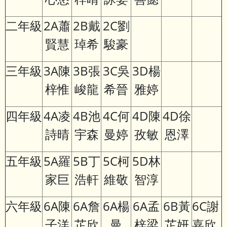
二年級
2A蕭
2B戴
2C劉
賢慧
琸希
駿豪
三年級
3A陳
3B張
3C吳
3D楊
梓惟
峻龍
希晉
雅婷
四年級
4A凌
4B池
4C何
4D陳
4D徐
詩晴
宇森
曼婷
孜敏
恩澤
五年級
5A羅
5B丁
5C柯
5D林
家巨
浩軒
維敬
智淳
六年級
6A陳
6A詹
6A楊
6A孟
6B黃
6C謝
子洋
芷欣
曼
梓梁
芷妍
嘉欣