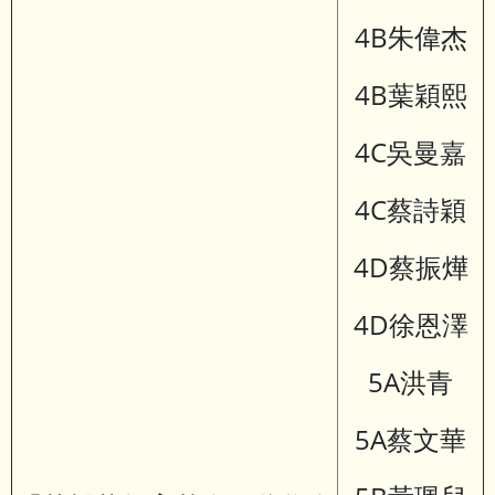
4B朱偉杰
4B葉穎熙
4C吳曼嘉
4C蔡詩穎
4D蔡振燁
4D徐恩澤
5A洪青
5A蔡文華