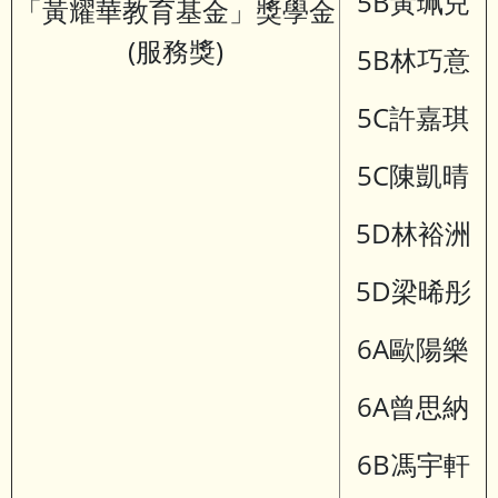
5B黃珮兒
「黃耀華教育基金」獎學金
(服務獎)
5B林巧意
5C許嘉琪
5C陳凱晴
5D林裕洲
5D梁晞彤
6A歐陽樂
6A曾思納
6B馮宇軒