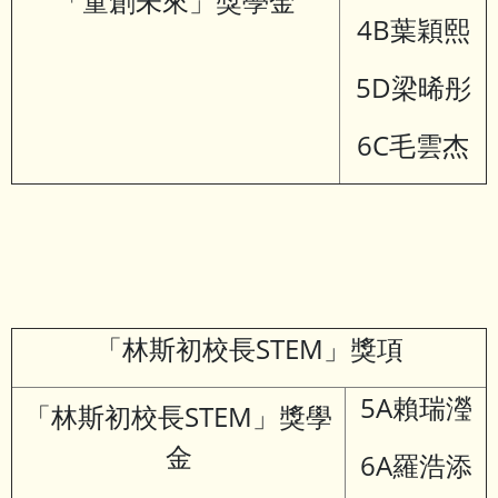
「童創未來」獎學金
4B葉穎熙
5D梁晞彤
6C毛雲杰
「林斯初校長STEM」獎項
5A賴瑞瀅
「林斯初校長STEM」獎學
金
6A羅浩添