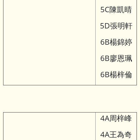
5C陳凱晴
5D張明軒
6B楊錦婷
6B廖恩珮
6B楊梓倫
4A周梓峰
4A王為奇