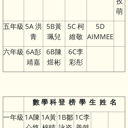
孜
萌
五年級
5A 洪
5B黃
5C 柯
5D
青
珮兒
維敬
AIMMEE
六年級
6A彭
6B陳
6C李
靖嘉
煜彬
彩彤
數
學
科
登
榜
學
生
姓
名
一年級
1A陳
1A黃
1B鄒
1C李
心悠
梓晴
詠姿
善懿