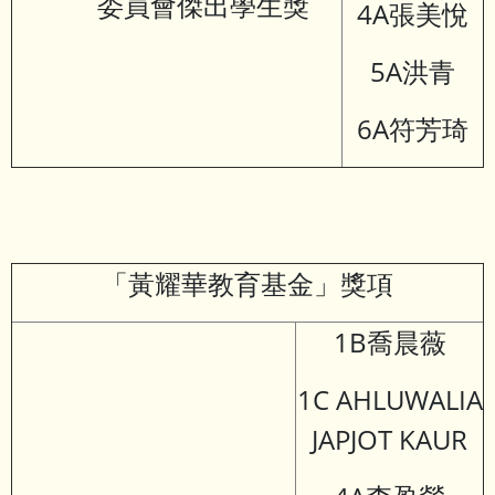
委員會傑出學生獎
4A張美悅
5A洪青
6A符芳琦
「黃耀華教育基金」獎項
1B喬晨薇
1C AHLUWALIA
JAPJOT KAUR