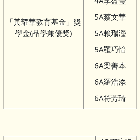
4A李盈瑩
5A蔡文華
「黃耀華教育基金」獎
學金(品學兼優獎)
5A賴瑞瀅
5A羅巧怡
6A梁善本
6A羅浩添
6A符芳琦