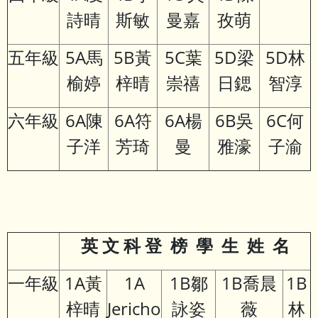
詩晴
斯敏
曼嘉
孜萌
五年級
5A馬
5B黃
5C葉
5D梁
5D林
榆婷
梓晴
崇禧
日鍶
智淳
六年級
6A陳
6A符
6A楊
6B吳
6C何
子洋
芳琦
曼
雅濠
子渝
英
文
科
登
榜
學
生
姓
名
一年級
1A黃
1A
1B鄒
1B喬晨
1B
梓晴
Jericho
詠姿
薇
林