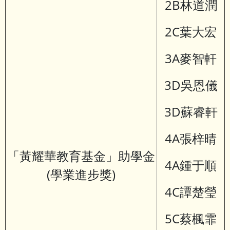
2B林道潤
2C葉大宏
3A麥智軒
3D吳恩儀
3D蘇睿軒
4A張梓晴
「黃耀華教育基金」助學金
4A鍾于順
(學業進步獎)
4C譚楚瑩
5C蔡楓霏