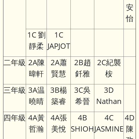
安
怡
1C 劉
1C
靜柔
JAPJOT
二年級
2A陳
2A蕭
2B趙
2C紀襲
暐軒
賢慧
釺雅
桉
三年級
3A温
3B楊
3C吳
3D
曉晴
築睿
希晉
Nathan
四年級
4A黃
4A張
4B
4C
4D
哲瀚
美悅
SHIOH
JASMINE
陳