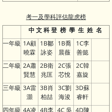
考一及學科評估龍虎榜
中
文
科
登
榜
學
生
姓
名
一年級
1A顧
1B鄒
1B喬
1C李
曉霖
詠姿
晨薇
善懿
二年級
2A蕭
2B衛
2C張
2C韓
賢慧
兆匡
芯悅
嘉旋
三年級
3A雷
3B肖
3C劉
3D蘇
灝
柏喆
海浚
睿軒
四年級
4A凌
4B李
4C 吳
4D陳