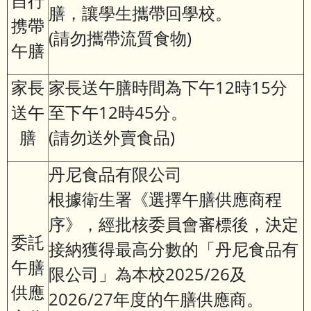
自行
膳，讓學生攜帶回學校。
携帶
(請勿攜帶流質食物)
午膳
家長
家長送午膳時間為下午12時15分
送午
至下午12時45分。
膳
(請勿送外賣食品)
丹尼食品有限公司
根據衛生署《選擇午膳供應商程
序》，經批核委員會審標後，決定
委託
接納獲得最高分數的「丹尼食品有
午膳
限公司」為本校2025/26及
供應
2026/27年度的午膳供應商。