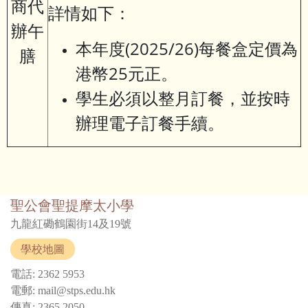
商代
詳情如下：
辦午
本年度(2025/26)每餐盒定價為
膳
港幣25元正。
學生必須以整月訂餐，並按時
辦理電子訂餐手續。
聖公會聖提摩太小學
九龍紅磡鶴園街14及19號
學校地圖
電話: 2362 5953
電郵: mail@stps.edu.hk
傳真: 2365 2050