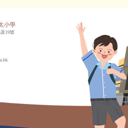
太小學
及19號
u.hk