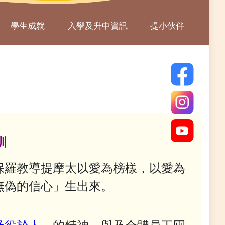
學生成就
入學及升中資訊
提小伙伴
訓
保羅教導提摩太以愛為榜樣，以愛為
無偽的信心」生出來。