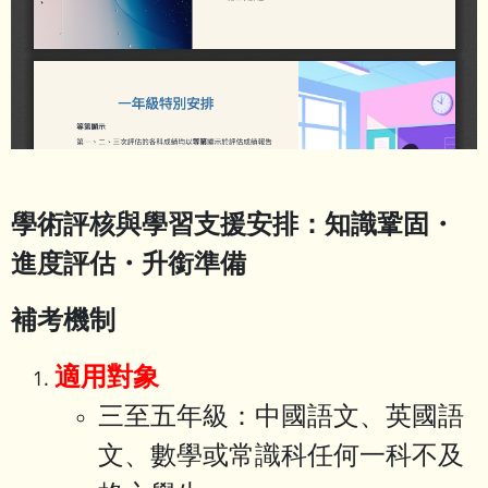
學術評核與學習支援安排：知識鞏固・
進度評估・升銜準備
補考機制
適用對象
三至五年級：中國語文、英國語
文、數學或常識科任何一科不及