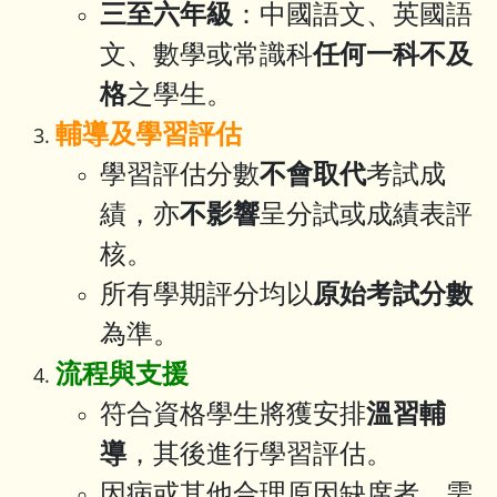
三至六年級
：中國語文、英國語
文、數學或常識科
任何一科不及
格
之學生。
輔導及學習評估
學習評估分數
不會取代
考試成
績，亦
不影響
呈分試或成績表評
核。
所有學期評分均以
原始考試分數
為準。
流程與支援
符合資格學生將獲安排
溫習輔
導
，其後進行學習評估。
因病或其他合理原因缺席者，需