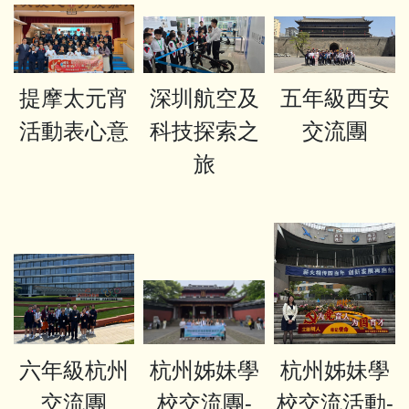
提摩太元宵
深圳航空及
五年級西安
活動表心意
科技探索之
交流團
旅
六年級杭州
杭州姊妹學
杭州姊妹學
交流團
校交流團-
校交流活動-