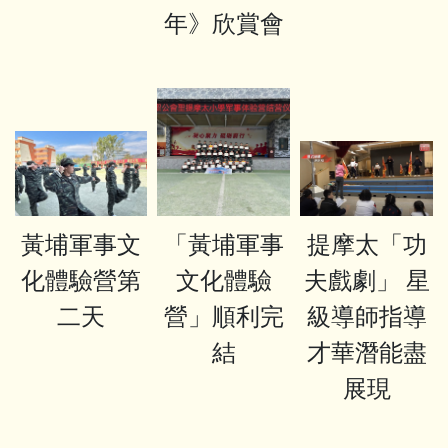
年》欣賞會
黃埔軍事文
「黃埔軍事
提摩太「功
化體驗營第
文化體驗
夫戲劇」 星
二天
營」順利完
級導師指導
結
才華潛能盡
展現