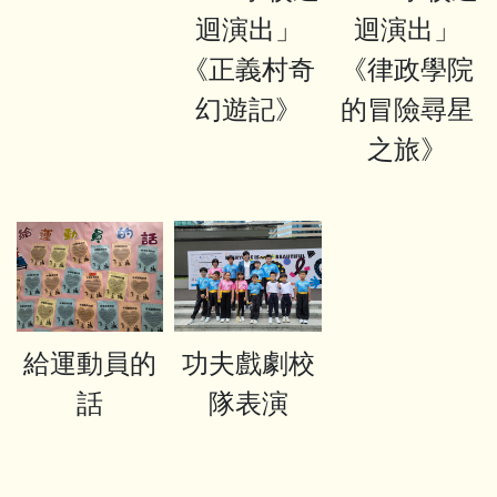
迴演出」
迴演出」
《正義村奇
《律政學院
幻遊記》
的冒險尋星
之旅》
給運動員的
功夫戲劇校
話
隊表演