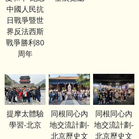
中國人民抗
日戰爭暨世
界反法西斯
戰爭勝利80
周年
提摩太體驗
同根同心內
同根同心內
學習-北京
地交流計劃-
地交流計劃-
北京歷史文
北京歷史文