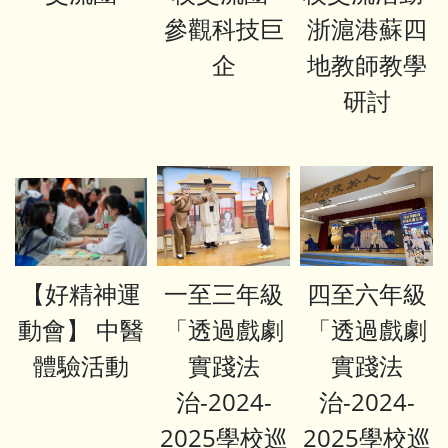
參觀科技巨
浙滬港蘇四
企
地教師教學
研討
【好精神運
一至三年級
四至六年級
動會】 中醫
「透過戲劇
「透過戲劇
體驗活動
實踐法
實踐法
治-2024-
治-2024-
2025學校巡
2025學校巡