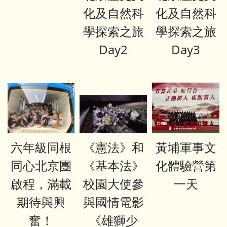
化及自然科
化及自然科
學探索之旅
學探索之旅
Day2
Day3
六年級同根
《憲法》和
黃埔軍事文
同心北京團
《基本法》
化體驗營第
啟程，滿載
校園大使參
一天
期待與興
與國情電影
奮！
《雄獅少