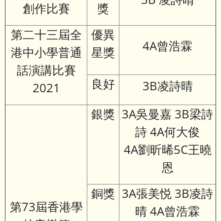
創作比賽
獎
第二十三屆全
優異
4A曾浩霖
港中小學普通
星獎
話演講比賽
良好
3B凌詩晴
2021
銀獎
3A吳曼嘉 3B梁詩
詩 4A何大俊
4A劉昕晞5C王曉
恩
銅獎
3A張美悦 3B凌詩
第73屆香港學
晴 4A曾浩霖