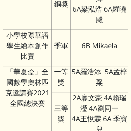
銅獎
6A梁泓浩 6A羅曉
颺
小學校際華語
學生繪本創作
季軍
6B Mikaela
比賽
「華夏盃」全
一等
5A羅浩添 5A孟梓
國數學奧林匹
獎
粱
克邀請賽2021
2A廖文豪 4A賴瑞
全國總決賽
三等
瀅 4A劉同一
獎
4A王悅霖 6A 季寶
兒