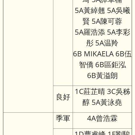
5A黃綽翹 5A吳曦
賢 5A陳可蓉
5A羅浩添 5A李彩
彤 5A温羚
6B MIKAELA 6B伍
智僑 6B區鉅泓
6B黃溢朗
1C莊芷晴 3C吳秭
良好
醇 5A黃泳堯
季軍
4A曾浩霖
1D曹睿峰 1E劉駿