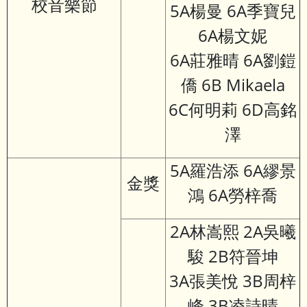
校音樂節
5A楊曼 6A季寶兒
6A楊文妮
6A莊雅晴 6A劉鎧
僑 6B Mikaela
6C何明莉 6D高銘
澤
5A羅浩添 6A繆景
金獎
鴻 6A勞梓喬
2A林嵩熙 2A吳曦
駿 2B符晉坤
3A張美悅 3B周梓
峰 3B凌詩晴