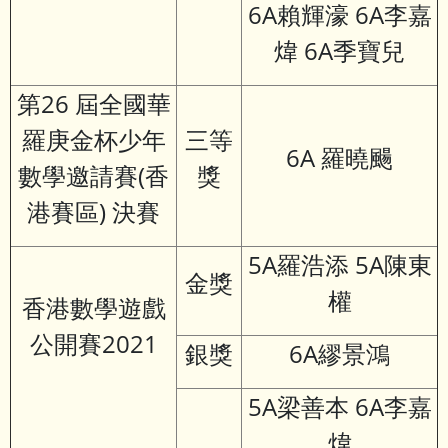
6A賴輝濠 6A李嘉
煒 6A季寶兒
第26 屆全國華
羅庚金杯少年
三等
6A 羅曉颺
數學邀請賽(香
獎
港賽區) 決賽
5A羅浩添 5A陳東
金獎
權
香港數學遊戲
公開賽2021
銀獎
6A繆景鴻
5A梁善本 6A李嘉
煒