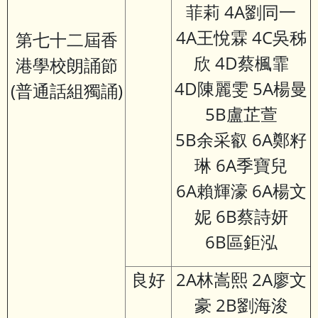
菲莉 4A劉同一
4A王悅霖 4C吳秭
第七十二屆香
欣 4D蔡楓霏
港學校朗誦節
4D陳麗雯 5A楊曼
(普通話組獨誦)
5B盧芷萱
5B余采叡 6A鄭籽
琳 6A季寶兒
6A賴輝濠 6A楊文
妮 6B蔡詩妍
6B區鉅泓
良好
2A林嵩熙 2A廖文
豪 2B劉海浚