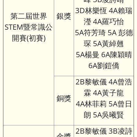
3D林樂恆 4A賴瑞
第二屆世界
銀獎
瀅 4A羅巧怡
STEM暨常識公
5A符芳琦 5A 彭德
開賽(初賽)
琛 5A黃綽翹
5A楊曼 6A陳穎晴
6A劉鎧僑
2B黎敏儀 4A曾浩
霖 4A黃子龍
銅獎
4A林菲莉 5A曾日
朗 5A吳曦賢
2B黎敏儀 3B凌詩
金獎