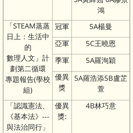
鴻
「STEAM蒸蒸
冠軍
5A楊曼
日上：生活中
亞軍
5C王曉恩
的
數理人文」計
季軍
5A羅洵穎
劃第二循環
優異
5A羅浩添5B盧芷
專題報告(學校
獎
萱
組)
「認識憲法、
優異
4B林巧意
《基本法》---
獎:
與法治同行」