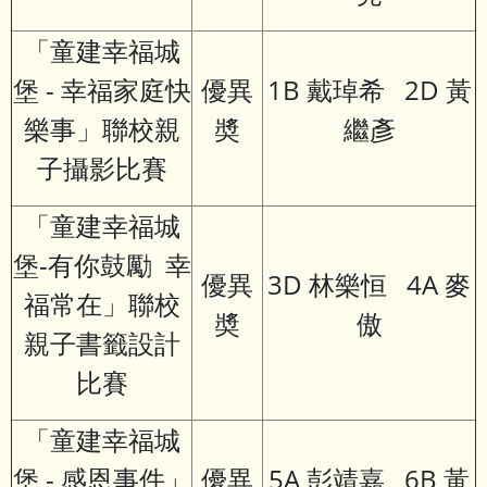
「
童建幸福城
堡 - 幸福家庭快
優異
1B 戴琸希 2D 黃
樂事」聯校親
奬
繼彥
子攝影比賽
「童建幸福城
堡-有你鼓勵  幸
優異
3D 林樂恒 4A 麥
福常在」聯校
奬
傲
親子書籤設計
比賽
「童建幸福城
堡 - 感恩事件」
優異
5A 彭靖嘉 6B 黃