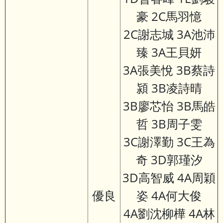
豪 2C馬羽憶
2C謝志城 3A池沛
臻 3A王貝妍
3A張美悅 3B蔡詩
潁 3B凌詩晴
3B廖芯怡 3B馬皓
哲 3B周子雯
3C謝澤勤 3C王為
奇 3D郭瑾汐
3D高智威 4A周穎
優良
姿 4A何大俊
4A劉沈柳樺 4A林