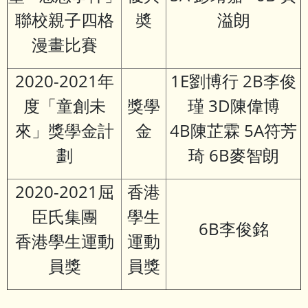
聯校親子四格
奬
溢朗
漫畫比賽
2020-2021年
1E劉博行 2B李俊
度「童創未
獎學
瑾 3D陳偉博
來」獎學金計
金
4B陳芷霖 5A符芳
劃
琦 6B麥智朗
2020-2021屈
香港
臣氏集團
學生
6B李俊銘
香港學生運動
運動
員獎
員獎