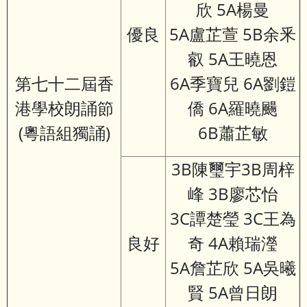
欣 5A楊曼
優良
5A盧芷萱 5B余釆
叡 5A王曉恩
第七十二屆香
6A季寶兒 6A劉鎧
港學校朗誦節
僑 6A羅曉颺
(粵語組獨誦)
6B蕭芷敏
3B陳璽宇3B周梓
峰 3B廖芯怡
3C譚楚瑩 3C王為
良好
奇 4A賴瑞瀅
5A詹芷欣 5A吳曦
賢 5A曾日朗