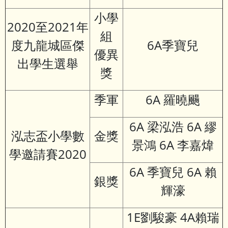
小學
2020至2021年
組
度九龍城區傑
6A季寶兒
優異
出學生選舉
獎
季軍
6A 羅曉颺
6A 梁泓浩 6A 繆
泓志盃小學數
金獎
景鴻 6A 李嘉煒
學邀請賽2020
6A 季寶兒 6A 賴
銀獎
輝濠
1E劉駿豪 4A賴瑞