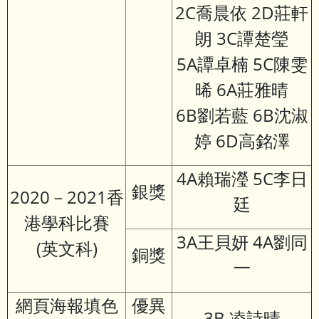
2C喬晨依 2D莊軒
朗 3C譚楚瑩
5A譚卓楠 5C陳雯
晞 6A莊雅晴
6B劉若藍 6B沈淑
婷 6D高銘澤
4A賴瑞瀅 5C李日
銀獎
2020－2021香
廷
港學科比賽
3A王貝妍 4A劉同
(英文科)
銅獎
一
網頁海報填色
優異
3B 凌詩晴