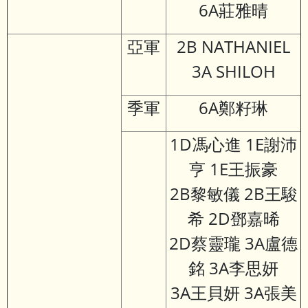
6A莊雅晴
亞軍
2B NATHANIEL
3A SHILOH
季軍
6A鄭籽琳
1D馮心進 1E謝沛
亨 1E王振豪
2B黎敏儀 2B王駿
希 2D鄧嘉晞
2D蔡靈瓏 3A盧德
銘 3A李思妍
3A王貝妍 3A張美