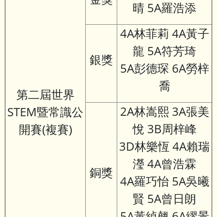
晴 5A羅浩添
4A林菲莉 4A黃子
龍 5A符芳琦
銀獎
5A彭德琛 6A勞梓
喬
第二屆世界
2A林嵩熙 3A張美
STEM暨常識公
悅 3B周梓峰
開賽(複賽)
3D林樂恆 4A賴瑞
瀅 4A曾浩霖
銅獎
4A羅巧怡 5A吳曦
賢 5A曾日朗
5A黃綽翹 6A繆景