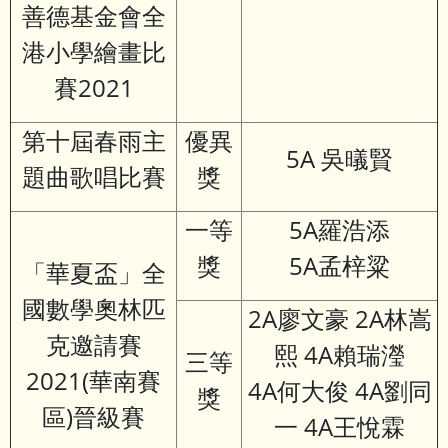
善德基金會全
港小學繪畫比
賽2021
第十屆春雨主
優異
5A 吳㬢賢
題曲歌唱比賽
獎
一等
5A羅浩添
獎
5A孟梓粱
「華夏盃」全
國數學奧林匹
2A廖文豪 2A林嵩
克邀請賽
熙 4A賴瑞瀅
三等
2021(華南賽
4A何大俊 4A劉同
獎
區)晉級賽
一 4A王悅霖