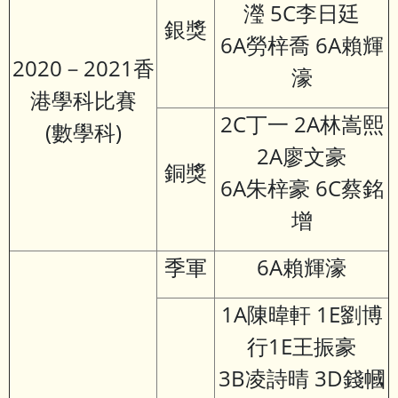
瀅 5C李日廷
銀獎
6A勞梓喬 6A賴輝
2020－2021香
濠
港學科比賽
2C丁一 2A林嵩熙
(數學科)
2A廖文豪
銅獎
6A朱梓豪 6C蔡銘
增
季軍
6A賴輝濠
1A陳暐軒 1E劉博
行1E王振豪
3B凌詩晴 3D錢幗