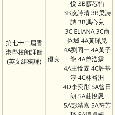
悅 3B廖芯怡
3B凌詩晴 3B梁詩
詩 3B馮心兒
3C ELIANA 3C俞
鈞城 4A黃珮兒
第七十二屆香
4A劉同一 4A黃子
港學校朗誦節
優良
龍 4A曾浩霖
(英文組獨誦)
4A王悅霖 4C許基
淳 4C林裕洲
4D李奕彤 5A曾日
朗 5A莊悅恩
5A彭靖嘉 5A符芳
琦 5A譚卓楠