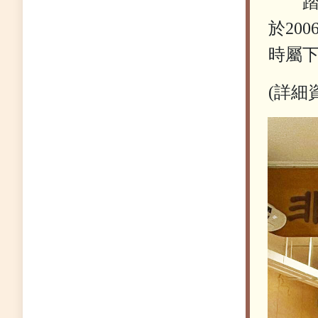
踏入
於20
時屬下
(詳細