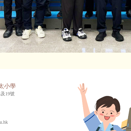
太小學
及19號
u.hk