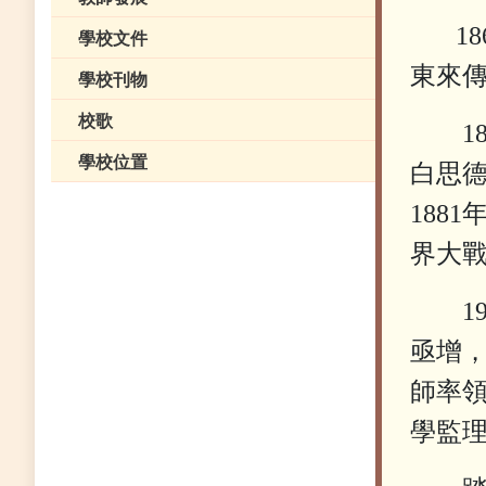
1860
學校文件
東來
學校刊物
校歌
18
學校位置
白思
188
界大
19
亟增
師率領
學監