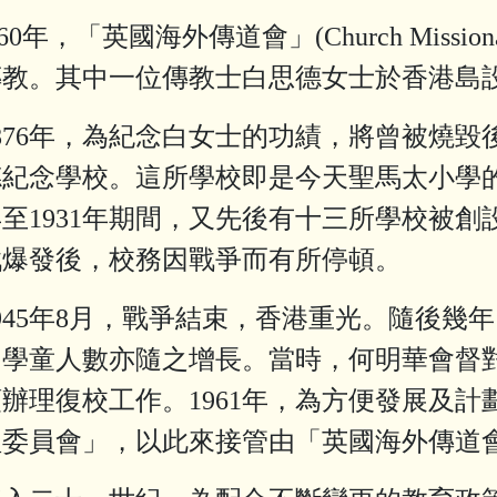
年，「英國海外傳道會」(Church Missionary
傳教。其中一位傳教士白思德女士於香港島
76年，為紀念白女士的功績，將曾被燒毀
德紀念學校。這所學校即是今天聖馬太小學
1年至1931年期間，又先後有十三所學校
戰爆發後，校務因戰爭而有所停頓。
45年8月，戰爭結束，香港重光。隨後幾
，學童人數亦隨之增長。當時，何明華會督
辦理復校工作。1961年，為方便發展及
理委員會」，以此來接管由「英國海外傳道