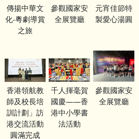
傳揚中華文
參觀國家安
元宵佳節特
化-粵劇導賞
全展覽廳
製愛心湯圓
之旅
香港領航教
千人揮毫賀
參觀國家安
師及校長培
國慶——香
全展覽廳
訓計劃」訪
港中小學書
港交流活動
法活動
圓滿完成