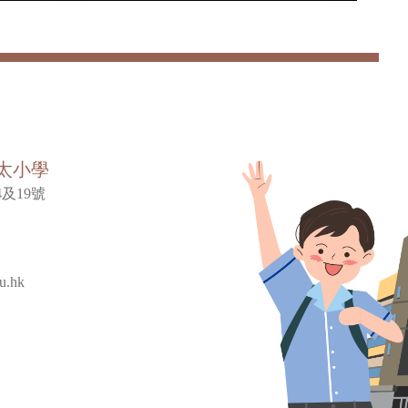
太小學
及19號
u.hk