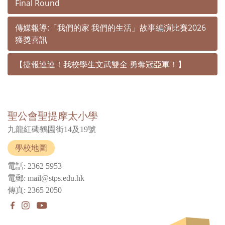
Final Round
傳媒報導:「我們的家 我們的生活」故事編演比賽2026
獲獎喜訊
【捷報連連！我校學生文武雙全 勇奪冠亞軍！】
聖公會聖提摩太小學
九龍紅磡鶴園街14及19號
學校地圖
電話: 2362 5953
電郵: mail@stps.edu.hk
傳真: 2365 2050