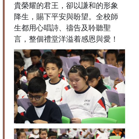
貴榮耀的君王，卻以謙和的形象
降生，賜下平安與盼望。全校師
生都用心唱詩、禱告及聆聽聖
言，整個禮堂洋溢着感恩與愛！