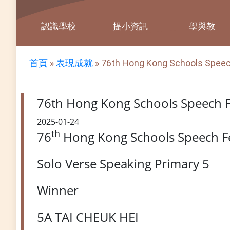
認識學校
提小資訊
學與教
首頁
»
表現成就
»
76th Hong Kong Schools Speech
76th Hong Kong Schools Speech Fe
2025-01-24
th
76
Hong Kong Schools Speech Fe
Solo Verse Speaking Primary 5
Winner
5A TAI CHEUK HEI