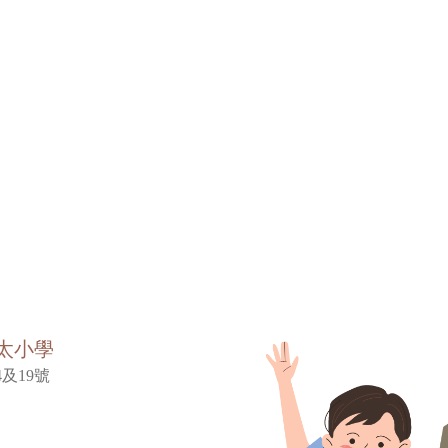
太小學
及19號