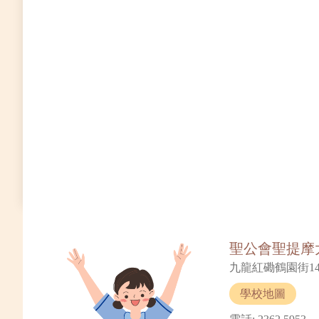
聖公會聖提摩
九龍紅磡鶴園街14
學校地圖