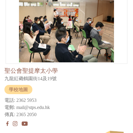
聖公會聖提摩太小學
九龍紅磡鶴園街14及19號
學校地圖
電話: 2362 5953
電郵: mail@stps.edu.hk
傳真: 2365 2050