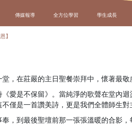
傳媒報導
全方位學習
學生成長
感恩】
】
一堂，在莊嚴的主日聖餐崇拜中，懷著最敬
詩《愛是不保留》。當純淨的歌聲在堂內迴
這不僅是一首讚美詩，更是我們全體師生對
事奉，到最後聖壇前那一張張溫暖的合影，