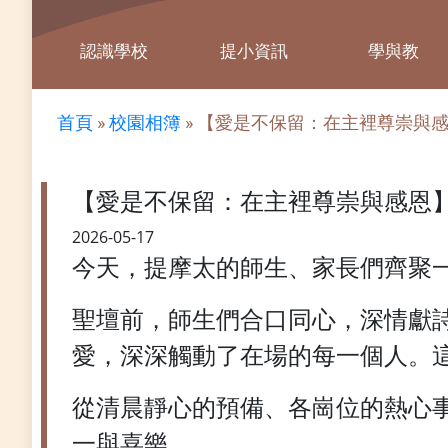
認識學校
提小資訊
學與教
首頁
»
校園相簿
»
【愛是不保留：在主裡尊崇與
【愛是不保留：在主裡尊崇與感恩
2026-05-17
今天，提摩太的師生、家長們齊聚
聖壇前，師生們合口同心，深情獻
愛，深深觸動了在場的每一個人。
從清晨靜心的預備、各崗位的熱心
一與喜樂。