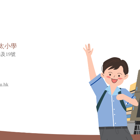
太小學
及19號
u.hk