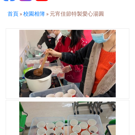
首頁
»
校園相簿
»
元宵佳節特製愛心湯圓