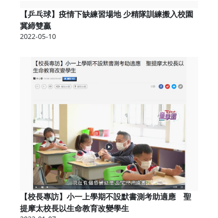
【乒乓球】疫情下缺練習場地 少精隊訓練搬入校園
冀締雙贏
2022-05-10
【校長專訪】小一上學期不設默書測考助適應 聖
提摩太校長以生命教育改變學生