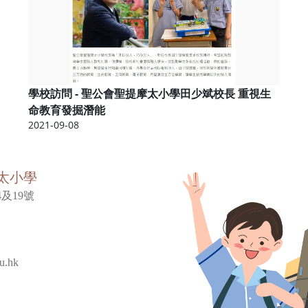
學校訪問 - 聖公會聖提摩太小學田少斌校長 重視生
命教育發掘潛能
2021-09-08
太小學
及19號
u.hk