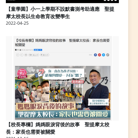
【童學園】小一上學期不設默書測考助適應 聖提
摩太校長以生命教育改變學生
2022-04-25
【校長專欄】媽媽眼淚背後的故事 聖提摩太校
長：家長也需要被關愛