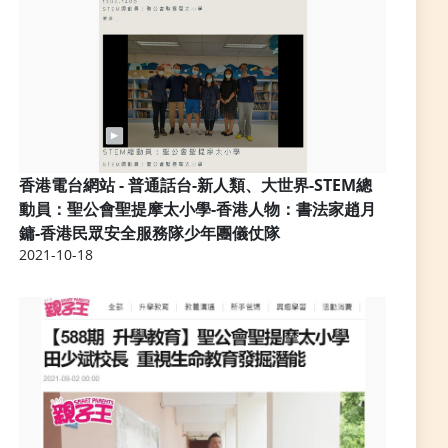
香港電台網站 - 普通話台-新人類、大世界-STEM總
動員：聖公會聖提摩太小學-香港人物：書法家趙月
鏞-香港民眾安全服務隊少年團儀仗隊
2021-10-18