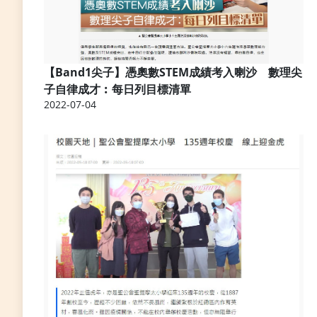
【Band1尖子】憑奧數STEM成績考入喇沙 數理尖
子自律成才︰每日列目標清單
2022-07-04