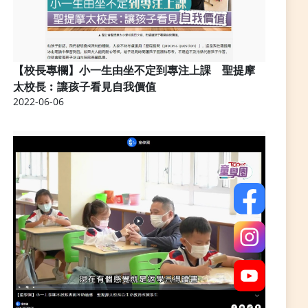
【校長專欄】小一生由坐不定到專注上課 聖提摩
太校長︰讓孩子看見自我價值
2022-06-06