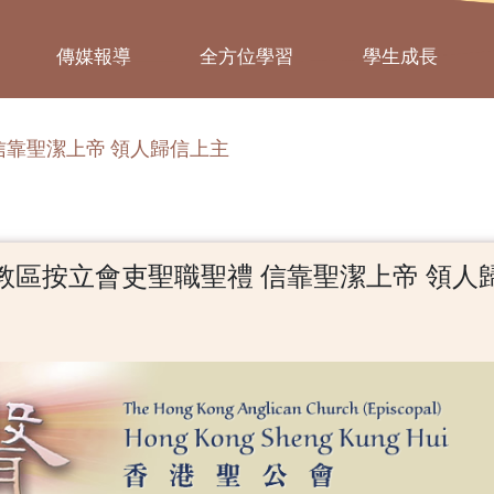
傳媒報導
全方位學習
學生成長
信靠聖潔上帝 領人歸信上主
教區按立會吏聖職聖禮 信靠聖潔上帝 領人