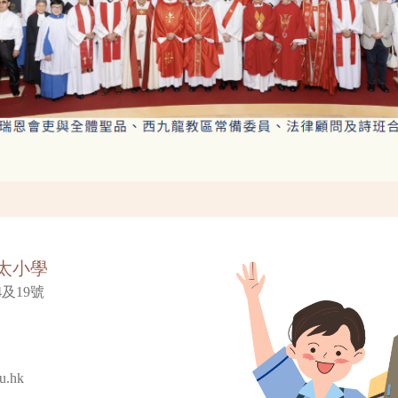
太小學
及19號
u.hk