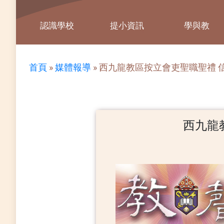
認識學校
提小資訊
學與教
首頁
»
媒體報導
»
西九龍教區按立會吏聖職聖禮 
西九龍